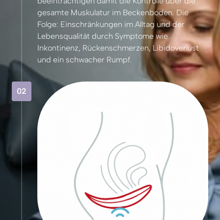
beeinträchtigen 
damit 
die 
Kontrolle 
über 
die 
gesamte 
Muskulatur 
im 
Beckenboden. 
Die 
Folge: 
Einschränkungen 
im 
Alltag 
und 
der 
Lebensqualität 
durch 
Symptome 
wie 
Inkontinenz, 
Rückenschmerzen, 
Libidoverlust 
und 
ein 
schwacher 
Rumpf.
02