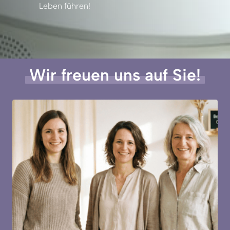
Leben 
führen!
Wir 
freuen 
uns 
auf 
Sie!