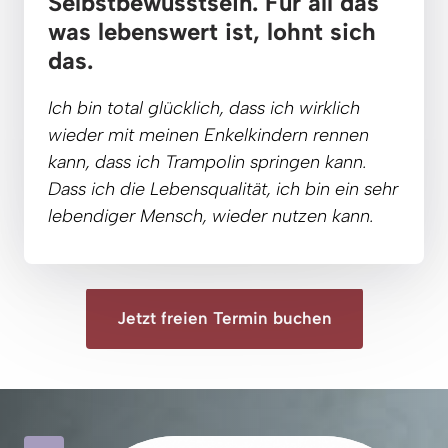
Selbstbewusstsein. 
Für 
all 
das 
was 
lebenswert 
ist, 
lohnt 
sich 
das.
Ich 
bin 
total 
glücklich, 
dass 
ich 
wirklich 
wieder 
mit 
meinen 
Enkelkindern 
rennen 
kann, 
dass 
ich 
Trampolin 
springen 
kann. 
Dass 
ich 
die 
Lebensqualität, 
ich 
bin 
ein 
sehr 
lebendiger 
Mensch, 
wieder 
nutzen 
kann.
Jetzt freien Termin buchen