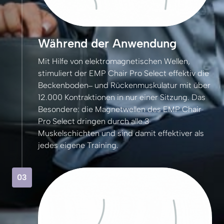
Während der Anwendung
Mit 
Hilfe 
von 
elektromagnetischen 
Wellen, 
stimuliert 
der 
EMP 
Chair 
Pro 
Select 
effektiv 
die 
Beckenboden‒
und 
Rückenmuskulatur 
mit 
über 
12.000 
Kontraktionen 
in 
nur 
einer 
Sitzung. 
Das 
Besondere: 
die 
Magnetwellen 
des 
EMP 
Chair 
Pro 
Select 
dringen 
durch 
alle 
3 
Muskelschichten 
und 
sind 
damit 
effektiver 
als 
jedes 
eigene 
Training.
03