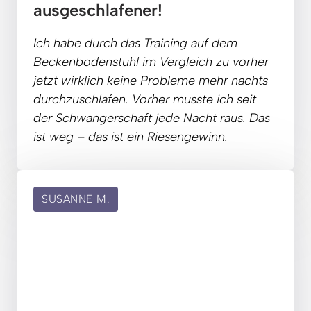
ausgeschlafener!
Ich 
habe 
durch 
das 
Training
auf 
dem 
Beckenbodenstuhl 
im 
Vergleich 
zu 
vorher 
jetzt 
wirklich 
keine 
Probleme 
mehr 
nachts 
durchzuschlafen. 
Vorher 
musste 
ich 
seit 
der 
Schwangerschaft 
jede 
Nacht 
raus. 
Das 
ist 
weg 
– 
das 
ist 
ein 
Riesengewinn.
SUSANNE M.