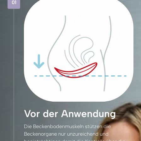
01
Vor der Anwendung
Die 
Beckenbodenmuskeln 
stützen 
die 
Beckenorgane 
nur 
unzureichend 
und 