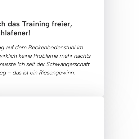
h das Training freier, 
hlafener!
ng
auf 
dem 
Beckenbodenstuhl 
im 
wirklich 
keine 
Probleme 
mehr 
nachts 
musste 
ich 
seit 
der 
Schwangerschaft 
eg 
– 
das 
ist 
ein 
Riesengewinn.