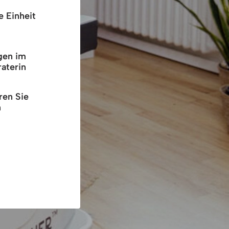
e Einheit
agen im
aterin
ren Sie
n