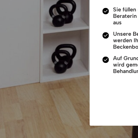
Sie fülle
Berateri
aus
Unsere B
werden Ih
Beckenbo
Auf Grun
wird geme
Behandlun