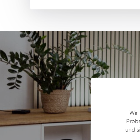
Wir 
Probe
und s