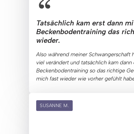
Tatsächlich kam erst dann mi
Beckenbodentraining das richt
wieder.
Also 
während 
meiner 
Schwangerschaft 
viel 
verändert 
und 
tatsächlich 
kam 
dann 
Beckenbodentraining 
so 
das 
richtige 
Ge
mich 
fast 
wieder 
wie 
vorher 
gefühlt 
habe
SUSANNE M.