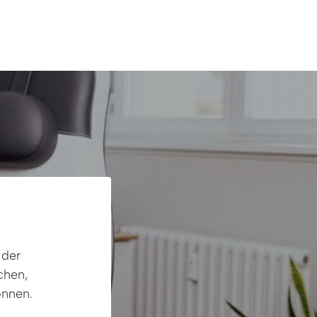
der 
hen, 
önnen.