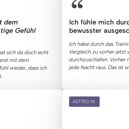
t dem 
Ich fühle mich durc
ige Gefühl 
bewusster ausgesc
Ich 
habe 
durch 
das 
Traini
Vergleich 
zu 
vorher 
jetzt 
hat 
sich 
da 
doch 
echt 
durchzuschlafen. 
Vorher 
erst 
mit 
dem 
jede 
Nacht 
raus. 
Das 
ist 
w
fühl 
wieder, 
dass 
ich 
,
ASTRID M.