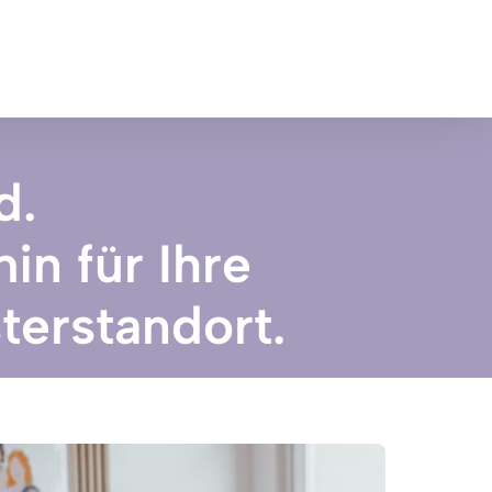
. 

n für Ihre 
terstandort.