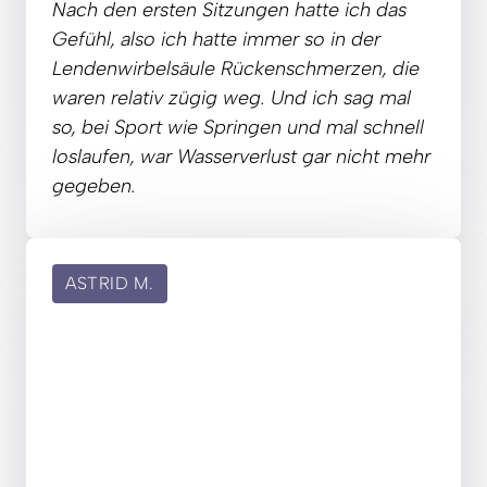
Nach 
den 
ersten 
Sitzungen 
hatte 
ich 
das 
Gefühl, 
also 
ich 
hatte 
immer 
so 
in 
der 
Lendenwirbelsäule 
Rückenschmerzen, 
die 
waren 
relativ 
zügig 
weg. 
Und 
ich 
sag 
mal 
so, 
bei 
Sport 
wie 
Springen 
und 
mal 
schnell 
loslaufen, 
war 
Wasserverlust 
gar 
nicht 
mehr 
gegeben.
ASTRID M.