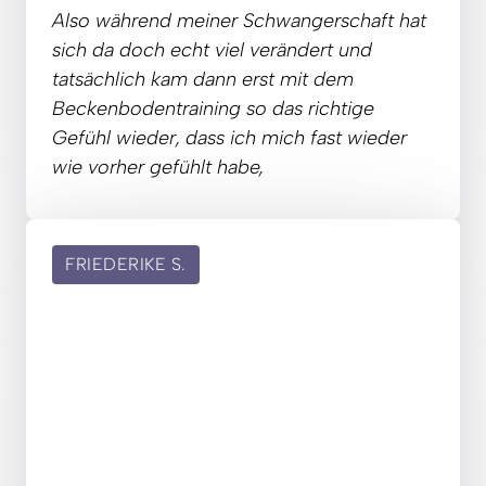
Also 
während 
meiner 
Schwangerschaft 
hat 
sich 
da 
doch 
echt 
viel 
verändert 
und 
tatsächlich 
kam 
dann 
erst 
mit 
dem 
Beckenbodentraining 
so 
das 
richtige 
Gefühl 
wieder, 
dass 
ich 
mich 
fast 
wieder 
wie 
vorher 
gefühlt 
habe,
FRIEDERIKE
S.