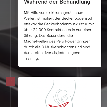
Während der Behandlung
Mit 
Hilfe 
von 
elektromagnetischen 
Wellen, 
stimuliert 
der 
Beckenbodenstuhl 
effektiv 
die 
Beckenbodenmuskulatur 
mit 
über 
22.000 
Kontraktionen 
in 
nur 
einer 
Sitzung. 
Das 
Besondere: 
die 
Magnetwellen 
des 
Pelvi 
Power 
dringen 
durch 
alle 
3 
Muskelschichten 
und 
sind 
damit 
effektiver 
als 
jedes 
eigene 
Training.