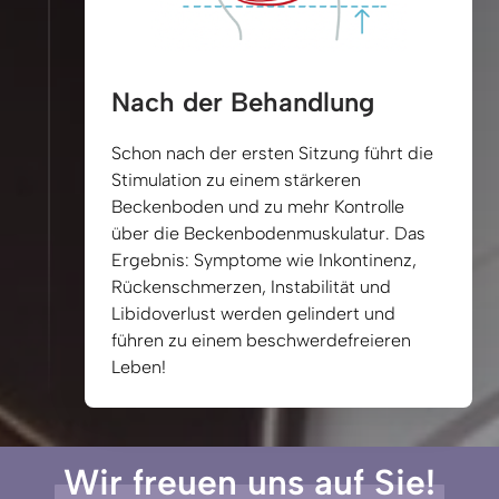
Nach der Behandlung
Schon 
nach 
der 
ersten 
Sitzung 
führt 
die 
Stimulation 
zu 
einem 
stärkeren 
Beckenboden 
und 
zu 
mehr 
Kontrolle 
über 
die 
Beckenbodenmuskulatur. 
Das 
Ergebnis: 
Symptome 
wie 
Inkontinenz, 
Rückenschmerzen, 
Instabilität 
und 
Libidoverlust 
werden 
gelindert 
und 
führen 
zu 
einem 
beschwerdefreieren 
Leben!
Wir 
freuen 
uns 
auf 
Sie!