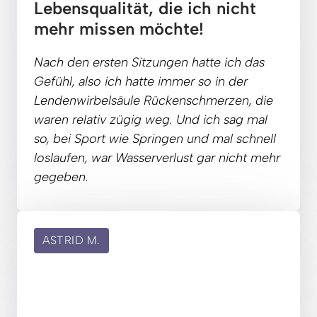
Lebensqualität, die ich nicht 
mehr missen möchte!
Nach 
den 
ersten 
Sitzungen 
hatte 
ich 
das 
Gefühl, 
also 
ich 
hatte 
immer 
so 
in 
der 
Lendenwirbelsäule 
Rückenschmerzen, 
die 
waren 
relativ 
zügig 
weg. 
Und 
ich 
sag 
mal 
so, 
bei 
Sport 
wie 
Springen 
und 
mal 
schnell 
loslaufen, 
war 
Wasserverlust 
gar 
nicht 
mehr 
gegeben.
ASTRID M.