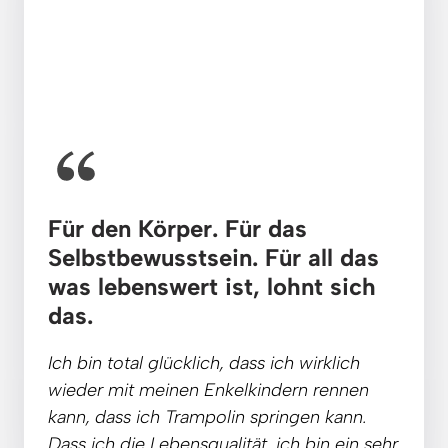
Für den Körper. Für das 
Selbstbewusstsein. 
Für 
all 
das 
was 
lebenswert 
ist, 
lohnt 
sich 
das.
Ich 
bin 
total 
glücklich, 
dass 
ich 
wirklich 
wieder 
mit 
meinen 
Enkelkindern 
rennen 
kann, 
dass 
ich 
Trampolin 
springen 
kann. 
Dass 
ich 
die 
Lebensqualität, 
ich 
bin 
ein 
sehr 