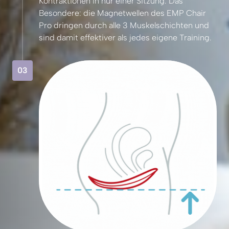
Kontraktionen 
in 
nur 
einer 
Sitzung. 
Das 
Besondere: 
die 
Magnetwellen 
des 
EMP 
Chair 
Pro 
dringen 
durch 
alle 
3 
Muskelschichten 
und 
sind 
damit 
effektiver 
als 
jedes 
eigene 
Training.
03