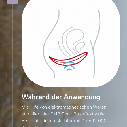
Während der Anwendung
Mit 
Hilfe 
von 
elektromagnetischen 
Wellen, 
stimuliert 
der 
EMP 
Chair 
Pro 
effektiv 
die 
Beckenbodenmuskulatur 
mit 
über 
12.000 