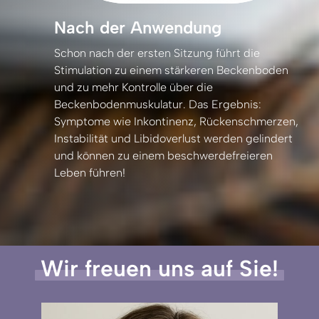
Nach der Anwendung
Schon 
nach 
der 
ersten 
Sitzung 
führt 
die 
Stimulation 
zu 
einem 
stärkeren 
Beckenboden 
und 
zu 
mehr 
Kontrolle 
über 
die 
Beckenbodenmuskulatur. 
Das 
Ergebnis: 
Symptome 
wie 
Inkontinenz, 
Rückenschmerzen, 
Instabilität 
und 
Libidoverlust 
werden 
gelindert 
und 
können 
zu 
einem 
beschwerdefreieren 
Leben 
führen!
Wir 
freuen 
uns 
auf 
Sie!