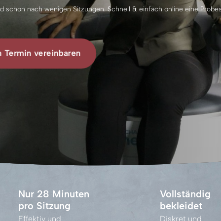
d schon nach wenigen Sitzungen. Schnell & einfach online eine Probe
en Termin vereinbaren
Nur 28 Minuten 
Vollständig 
pro Sitzung
bekleidet
Effektiv 
und 
Diskret 
und 