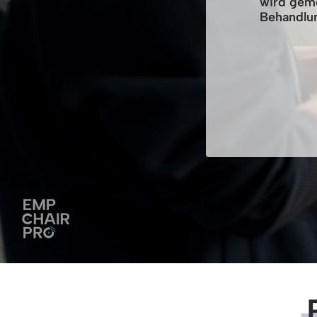
wird geme
Behandlun