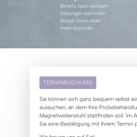
Bereits 
nach 
wenigen 
Sitzungen 
berichten 
Nutzer:innen 
über 
mehr 
Kontrolle.
TERMINBUCHUNG
Sie können sich ganz bequem selbst ei
aussuchen, an dem Ihre Probebehandlu
Magnetwellenstuhl stattfinden soll. Im A
Sie eine Bestätigung mit Ihrem Termin p
Wir freuen uns auf Sie!