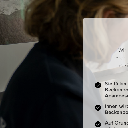
Wir 
Probe
und s
Sie fülle
Beckenbo
Anamnes
Ihnen wir
Beckenbod
Auf Grun