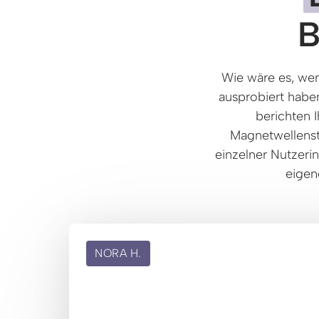
B
Wie wäre es, wen
ausprobiert haben
berichten 
Magnetwellenstu
einzelner Nutzeri
eigen
NORA H.