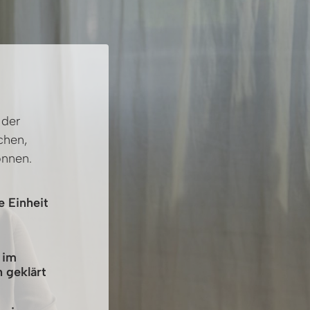
der 
hen, 
önnen.
e Einheit
 im
 geklärt