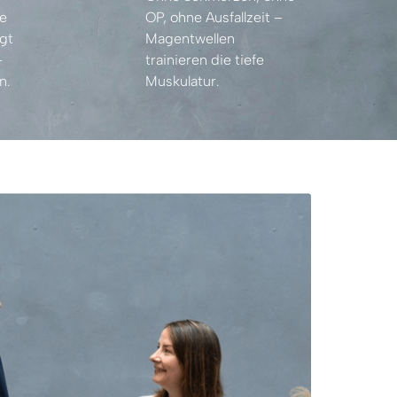
Die 
OP, 
ohne 
Ausfallzeit 
– 
erfolgt 
Magentwellen 
– 
trainieren 
die 
tiefe 
n.
Muskulatur.