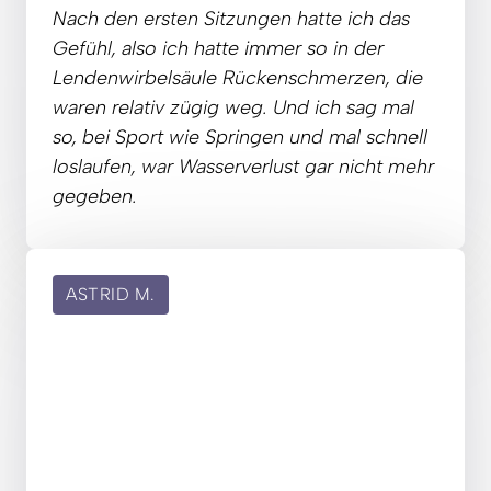
Nach 
den 
ersten 
Sitzungen 
hatte 
ich 
das 
Gefühl, 
also 
ich 
hatte 
immer 
so 
in 
der 
Lendenwirbelsäule 
Rückenschmerzen, 
die 
waren 
relativ 
zügig 
weg. 
Und 
ich 
sag 
mal 
so, 
bei 
Sport 
wie 
Springen 
und 
mal 
schnell 
loslaufen, 
war 
Wasserverlust 
gar 
nicht 
mehr 
gegeben.
ASTRID M.