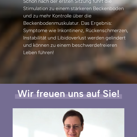
Schon 
nach 
der 
ersten 
Sitzung 
führt 
die 
Stimulation 
zu 
einem 
stärkeren 
Beckenboden 
und 
zu 
mehr 
Kontrolle 
über 
die 
Beckenbodenmuskulatur. 
Das 
Ergebnis: 
Symptome 
wie 
Inkontinenz, 
Rückenschmerzen, 
Instabilität 
und 
Libidoverlust 
werden 
gelindert 
und 
können 
zu 
einem 
beschwerdefreieren 
Leben 
führen!
Wir 
freuen 
uns 
auf 
Sie!