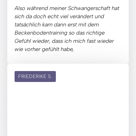
Also 
während 
meiner 
Schwangerschaft 
hat 
sich 
da 
doch 
echt 
viel 
verändert 
und 
tatsächlich 
kam 
dann 
erst 
mit 
dem 
Beckenbodentraining 
so 
das 
richtige 
Gefühl 
wieder, 
dass 
ich 
mich 
fast 
wieder 
wie 
vorher 
gefühlt 
habe,
FRIEDERIKE
S.