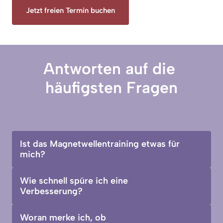
Jetzt freien Termin buchen
Antworten auf die 
häufigsten Fragen
Ist das Magnetwellentraining etwas für 
mich?
Das Training mit Magnetwellen ist für Frauen in 
Wie schnell spüre ich eine 
jedem Alter und in jeder Lebensphase gedacht. 
Verbesserung?
Ob Sie Ihre Beckenbodenmuskulatur aufbauen, 
nach einer Schwangerschaft wieder einsteigen, in 
Schon in der ersten Einheit spüren die meisten 
Woran merke ich, ob 
oder nach den Wechseljahren aktiv bleiben, viel 
Frauen deutlich, wie der Beckenboden arbeitet 