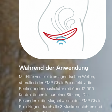
Während der Anwendung
Mit 
Hilfe 
von 
elektromagnetischen 
Wellen, 
stimuliert 
der 
EMP 
Chair 
Pro 
effektiv 
die 
Beckenbodenmuskulatur 
mit 
über 
12.000 
Kontraktionen 
in 
nur 
einer 
Sitzung. 
Das 
Besondere: 
die 
Magnetwellen 
des 
EMP 
Chair 
Pro 
dringen 
durch 
alle 
3 
Muskelschichten 
und 