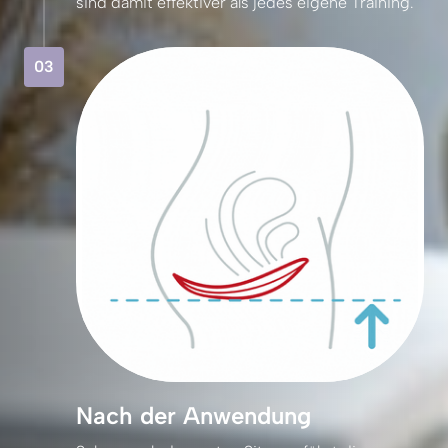
sind 
damit 
effektiver 
als 
jedes 
eigene 
Training.
03
Nach der Anwendung