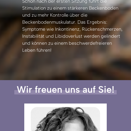
Schon 
nach 
der 
ersten 
Sitzung 
führt 
die 
Stimulation 
zu 
einem 
stärkeren 
Beckenboden 
und 
zu 
mehr 
Kontrolle 
über 
die 
Beckenbodenmuskulatur. 
Das 
Ergebnis: 
Symptome 
wie 
Inkontinenz, 
Rückenschmerzen, 
Instabilität 
und 
Libidoverlust 
werden 
gelindert 
und 
können 
zu 
einem 
beschwerdefreieren 
Leben 
führen!
Wir 
freuen 
uns 
auf 
Sie!