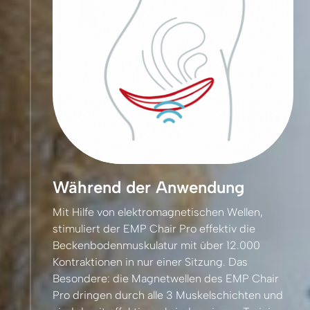
Während der Anwendung
Mit 
Hilfe 
von 
elektromagnetischen 
Wellen, 
stimuliert 
der 
EMP 
Chair 
Pro 
effektiv 
die 
Beckenbodenmuskulatur 
mit 
über 
12.000 
Kontraktionen 
in 
nur 
einer 
Sitzung. 
Das 
Besondere: 
die 
Magnetwellen 
des 
EMP 
Chair 
Pro 
dringen 
durch 
alle 
3 
Muskelschichten 
und 