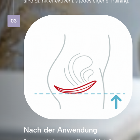
sind 
damit 
effektiver 
als 
jedes 
eigene 
Training.
03
Nach der Anwendung