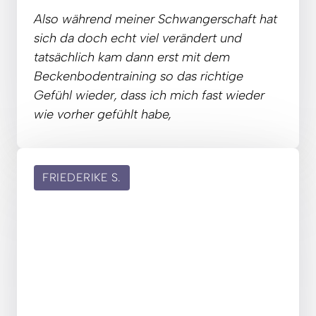
Also 
während 
meiner 
Schwangerschaft 
hat 
sich 
da 
doch 
echt 
viel 
verändert 
und 
tatsächlich 
kam 
dann 
erst 
mit 
dem 
Beckenbodentraining 
so 
das 
richtige 
Gefühl 
wieder, 
dass 
ich 
mich 
fast 
wieder 
wie 
vorher 
gefühlt 
habe,
FRIEDERIKE
S.