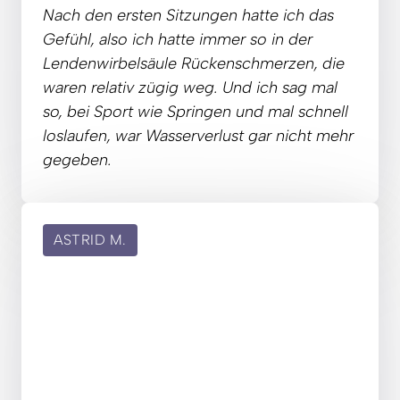
Nach 
den 
ersten 
Sitzungen 
hatte 
ich 
das 
Gefühl, 
also 
ich 
hatte 
immer 
so 
in 
der 
Lendenwirbelsäule 
Rückenschmerzen, 
die 
waren 
relativ 
zügig 
weg. 
Und 
ich 
sag 
mal 
so, 
bei 
Sport 
wie 
Springen 
und 
mal 
schnell 
loslaufen, 
war 
Wasserverlust 
gar 
nicht 
mehr 
gegeben.
ASTRID M.